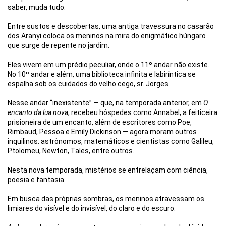
saber, muda tudo.
Entre sustos e descobertas, uma antiga travessura no casarão
dos Aranyi coloca os meninos na mira do enigmático húngaro
que surge de repente no jardim.
Eles vivem em um prédio peculiar, onde o 11º andar não existe.
No 10º andar e além, uma biblioteca infinita e labiríntica se
espalha sob os cuidados do velho cego, sr. Jorges.
Nesse andar “inexistente” — que, na temporada anterior, em
O
encanto da lua nova
, recebeu hóspedes como Annabel, a feiticeira
prisioneira de um encanto, além de escritores como Poe,
Rimbaud, Pessoa e Emily Dickinson — agora moram outros
inquilinos: astrônomos, matemáticos e cientistas como Galileu,
Ptolomeu, Newton, Tales, entre outros.
Nesta nova temporada, mistérios se entrelaçam com ciência,
poesia e fantasia.
Em busca das próprias sombras, os meninos atravessam os
limiares do visível e do invisível, do claro e do escuro.