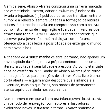
Além da série, Alonso Alvarez construiu uma carreira marcada
por versatilidade. Escritor, editor e ex-livreiro (fundador da
livraria artepaubrasil), já publicou obras que transitam entre o
humor e a reflexão, sempre voltadas à formação de leitores
críticos. Seu trabalho revela um compromisso com a palavra
como instrumento de imaginação e liberdade — valores que
atravessam toda a
Série 11º Andar
. O escritor entende que
escrever para jovens é também dialogar com o futuro,
oferecendo a cada leitor a possibilidade de enxergar o mundo
com novos olhos.
A chegada de
A 1002ª manhã
celebra, portanto, não apenas um
novo capítulo da série, mas a própria continuidade de uma
literatura voltada à sensibilidade e à escuta. Ao completar vinte
anos de existência, o 11º andar de Alonso Alvarez já se tornou
endereço afetivo para gerações de leitores. Cada livro é uma
porta aberta — e quem entra descobre que a infância e a
juventude, mais do que fases, são modos de permanecer
atento àquilo que ainda nos surpreende.
Num momento em que a literatura infantojuvenil brasileira vive
um período de renovação, com autores e ilustradores
explorando novas linguagens e temas, Alvarez reafirma a