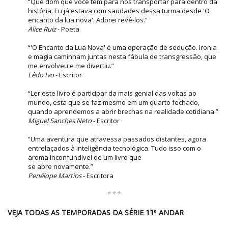
“Que dom que você tem para nos transportar para dentro da
história. Eu já estava com saudades dessa turma desde 'O
encanto da lua nova'. Adorei revê-los.”
Alice Ruiz
- Poeta
“'O Encanto da Lua Nova' é uma operação de sedução. Ironia
e magia caminham juntas nesta fábula de transgressão, que
me envolveu e me divertiu.”
Lêdo Ivo
- Escritor
“Ler este livro é participar da mais genial das voltas ao
mundo, esta que se faz mesmo em um quarto fechado,
quando aprendemos a abrir brechas na realidade cotidiana.”
Miguel Sanches Neto
- Escritor
“Uma aventura que atravessa passados distantes, agora
entrelaçados à inteligência tecnológica. Tudo isso com o
aroma inconfundível de um livro que
se abre novamente.”
Penélope Martins
- Escritora
* * *
VEJA TODAS AS TEMPORADAS DA SÉRIE
ANDAR
11º