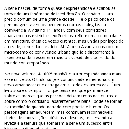
A série nasceu de forma quase despretensiosa e acabou se
tornando um fenômeno de identificação. O cenário — um
prédio comum de uma grande cidade — é o palco onde os
personagens vivem os pequenos dramas e alegrias da
convivência. A vida no 11º andar, com seus corredores,
apartamentos e vizinhos excêntricos, reflete uma comunidade
em miniatura, cheia de vozes distintas, mas unidas por laços de
amizade, curiosidade e afeto. Ali, Alonso Alvarez constrói um
microcosmo de convivência urbana que fala diretamente à
experiência de crescer em meio à diversidade e ao ruído do
mundo contemporâneo.
No novo volume,
A 1002ª manhã
, o autor expande ainda mais
esse universo. O título sugere continuidade e memória: um
novo amanhecer que carrega em si todos os anteriores. É um
livro sobre o tempo — o que passa e o que permanece —,
sobre as marcas que as pessoas deixam umas nas outras, e
sobre como o cotidiano, aparentemente banal, pode se tornar
extraordinário quando narrado com poesia e humor. Os
personagens amadurecem, mas continuam reconhecíveis:
cheios de contradições, dúvidas e desejos, preservando a
leveza e a ternura que tornaram a série um sucesso entre
leitores de diferentes idades.