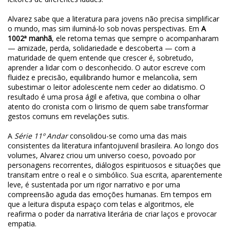
Alvarez sabe que a literatura para jovens não precisa simplificar
o mundo, mas sim iluminá-lo sob novas perspectivas. Em
A
1002ª manhã
, ele retoma temas que sempre o acompanharam
— amizade, perda, solidariedade e descoberta — com a
maturidade de quem entende que crescer é, sobretudo,
aprender a lidar com o desconhecido. O autor escreve com
fluidez e precisão, equilibrando humor e melancolia, sem
subestimar o leitor adolescente nem ceder ao didatismo. O
resultado é uma prosa ágil e afetiva, que combina o olhar
atento do cronista com o lirismo de quem sabe transformar
gestos comuns em revelações sutis.
A
Série 11º Andar
consolidou-se como uma das mais
consistentes da literatura infantojuvenil brasileira. Ao longo dos
volumes, Alvarez criou um universo coeso, povoado por
personagens recorrentes, diálogos espirituosos e situações que
transitam entre o real e o simbólico. Sua escrita, aparentemente
leve, é sustentada por um rigor narrativo e por uma
compreensão aguda das emoções humanas. Em tempos em
que a leitura disputa espaço com telas e algoritmos, ele
reafirma o poder da narrativa literária de criar laços e provocar
empatia.