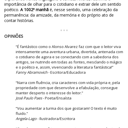
importância de olhar para o cotidiano e extrair dele um sentido
poético.
A 1002ª manhã
é, nesse sentido, uma celebração da
permanência: da amizade, da memória e do próprio ato de
contar histórias.
* * *
OPINIÕES
“É fantástico como o Alonso Alvarez faz com que o leitor viva
intensamente uma aventura urbana, divertida, antenada com
o cotidiano de agora e se conectando com a sabedoria dos
antigos, se nutrindo em todas as fontes, mesclando o mágico
e o poético e, assim, vivenciando a literatura fantástica!”
Fanny Abramovich
- Escritora/Educadora
“Narra com fluência, cria caracteres com vida própria e, pela
propriedade com que desenvolve a efabulação, consegue
manter desperto o interesse do leitor.”
José Paulo Paes
- Poeta/Ensaísta
“Vou aumentar a turma dos que gostaram! O texto é muito
fluido.”
Angela-Lago
- Ilustradora/Escritora