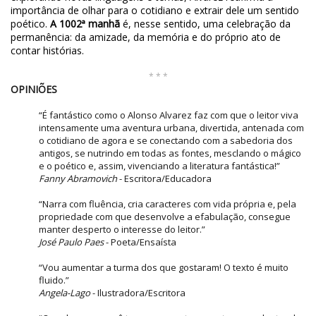
importância de olhar para o cotidiano e extrair dele um sentido
poético.
A 1002ª manhã
é, nesse sentido, uma celebração da
permanência: da amizade, da memória e do próprio ato de
contar histórias.
* * *
OPINIÕES
“É fantástico como o Alonso Alvarez faz com que o leitor viva
intensamente uma aventura urbana, divertida, antenada com
o cotidiano de agora e se conectando com a sabedoria dos
antigos, se nutrindo em todas as fontes, mesclando o mágico
e o poético e, assim, vivenciando a literatura fantástica!”
Fanny Abramovich
- Escritora/Educadora
“Narra com fluência, cria caracteres com vida própria e, pela
propriedade com que desenvolve a efabulação, consegue
manter desperto o interesse do leitor.”
José Paulo Paes
- Poeta/Ensaísta
“Vou aumentar a turma dos que gostaram! O texto é muito
fluido.”
Angela-Lago
- Ilustradora/Escritora