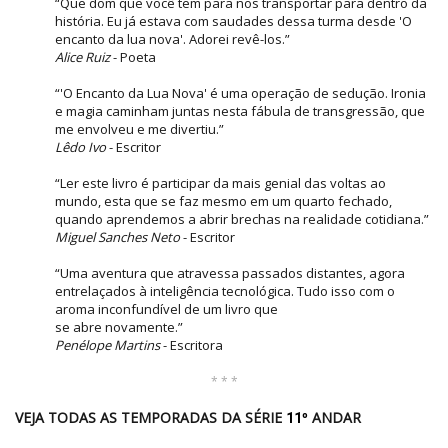
“Que dom que você tem para nos transportar para dentro da
história. Eu já estava com saudades dessa turma desde 'O
encanto da lua nova'. Adorei revê-los.”
Alice Ruiz
- Poeta
“'O Encanto da Lua Nova' é uma operação de sedução. Ironia
e magia caminham juntas nesta fábula de transgressão, que
me envolveu e me divertiu.”
Lêdo Ivo
- Escritor
“Ler este livro é participar da mais genial das voltas ao
mundo, esta que se faz mesmo em um quarto fechado,
quando aprendemos a abrir brechas na realidade cotidiana.”
Miguel Sanches Neto
- Escritor
“Uma aventura que atravessa passados distantes, agora
entrelaçados à inteligência tecnológica. Tudo isso com o
aroma inconfundível de um livro que
se abre novamente.”
Penélope Martins
- Escritora
* * *
VEJA TODAS AS TEMPORADAS DA SÉRIE
ANDAR
11º