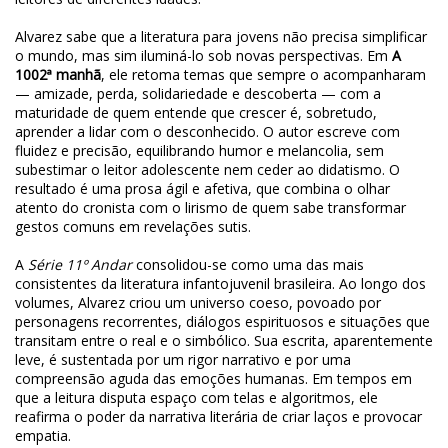
Alvarez sabe que a literatura para jovens não precisa simplificar
o mundo, mas sim iluminá-lo sob novas perspectivas. Em
A
1002ª manhã
, ele retoma temas que sempre o acompanharam
— amizade, perda, solidariedade e descoberta — com a
maturidade de quem entende que crescer é, sobretudo,
aprender a lidar com o desconhecido. O autor escreve com
fluidez e precisão, equilibrando humor e melancolia, sem
subestimar o leitor adolescente nem ceder ao didatismo. O
resultado é uma prosa ágil e afetiva, que combina o olhar
atento do cronista com o lirismo de quem sabe transformar
gestos comuns em revelações sutis.
A
Série 11º Andar
consolidou-se como uma das mais
consistentes da literatura infantojuvenil brasileira. Ao longo dos
volumes, Alvarez criou um universo coeso, povoado por
personagens recorrentes, diálogos espirituosos e situações que
transitam entre o real e o simbólico. Sua escrita, aparentemente
leve, é sustentada por um rigor narrativo e por uma
compreensão aguda das emoções humanas. Em tempos em
que a leitura disputa espaço com telas e algoritmos, ele
reafirma o poder da narrativa literária de criar laços e provocar
empatia.