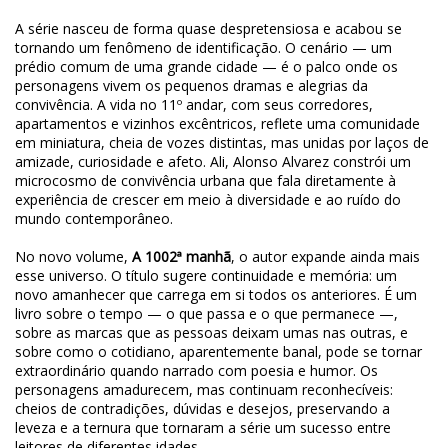
A série nasceu de forma quase despretensiosa e acabou se
tornando um fenômeno de identificação. O cenário — um
prédio comum de uma grande cidade — é o palco onde os
personagens vivem os pequenos dramas e alegrias da
convivência. A vida no 11º andar, com seus corredores,
apartamentos e vizinhos excêntricos, reflete uma comunidade
em miniatura, cheia de vozes distintas, mas unidas por laços de
amizade, curiosidade e afeto. Ali, Alonso Alvarez constrói um
microcosmo de convivência urbana que fala diretamente à
experiência de crescer em meio à diversidade e ao ruído do
mundo contemporâneo.
No novo volume,
A 1002ª manhã
, o autor expande ainda mais
esse universo. O título sugere continuidade e memória: um
novo amanhecer que carrega em si todos os anteriores. É um
livro sobre o tempo — o que passa e o que permanece —,
sobre as marcas que as pessoas deixam umas nas outras, e
sobre como o cotidiano, aparentemente banal, pode se tornar
extraordinário quando narrado com poesia e humor. Os
personagens amadurecem, mas continuam reconhecíveis:
cheios de contradições, dúvidas e desejos, preservando a
leveza e a ternura que tornaram a série um sucesso entre
leitores de diferentes idades.