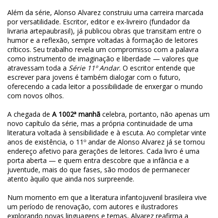
Além da série, Alonso Alvarez construiu uma carreira marcada
por versatilidade. Escritor, editor e ex-livreiro (fundador da
livraria artepaubrasil), já publicou obras que transitam entre o
humor e a reflexão, sempre voltadas à formação de leitores
críticos. Seu trabalho revela um compromisso com a palavra
como instrumento de imaginação e liberdade — valores que
atravessam toda a
Série 11º Andar
. O escritor entende que
escrever para jovens é também dialogar com o futuro,
oferecendo a cada leitor a possibilidade de enxergar o mundo
com novos olhos.
A chegada de
A 1002ª manhã
celebra, portanto, não apenas um
novo capítulo da série, mas a própria continuidade de uma
literatura voltada à sensibilidade e à escuta. Ao completar vinte
anos de existência, o 11º andar de Alonso Alvarez já se tornou
endereço afetivo para gerações de leitores. Cada livro é uma
porta aberta — e quem entra descobre que a infância e a
juventude, mais do que fases, são modos de permanecer
atento àquilo que ainda nos surpreende.
Num momento em que a literatura infantojuvenil brasileira vive
um período de renovação, com autores e ilustradores
explorando novas linguagens e temas, Alvarez reafirma a