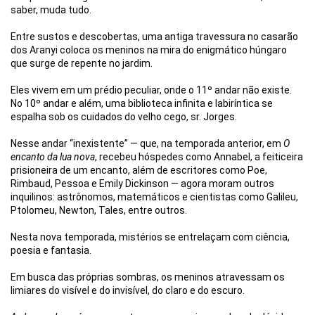
saber, muda tudo.
Entre sustos e descobertas, uma antiga travessura no casarão
dos Aranyi coloca os meninos na mira do enigmático húngaro
que surge de repente no jardim.
Eles vivem em um prédio peculiar, onde o 11º andar não existe.
No 10º andar e além, uma biblioteca infinita e labiríntica se
espalha sob os cuidados do velho cego, sr. Jorges.
Nesse andar “inexistente” — que, na temporada anterior, em
O
encanto da lua nova
, recebeu hóspedes como Annabel, a feiticeira
prisioneira de um encanto, além de escritores como Poe,
Rimbaud, Pessoa e Emily Dickinson — agora moram outros
inquilinos: astrônomos, matemáticos e cientistas como Galileu,
Ptolomeu, Newton, Tales, entre outros.
Nesta nova temporada, mistérios se entrelaçam com ciência,
poesia e fantasia.
Em busca das próprias sombras, os meninos atravessam os
limiares do visível e do invisível, do claro e do escuro.