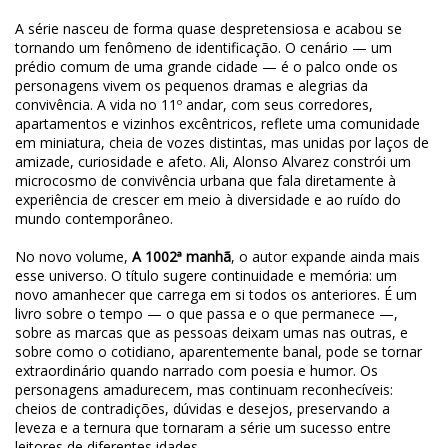
A série nasceu de forma quase despretensiosa e acabou se
tornando um fenômeno de identificação. O cenário — um
prédio comum de uma grande cidade — é o palco onde os
personagens vivem os pequenos dramas e alegrias da
convivência. A vida no 11º andar, com seus corredores,
apartamentos e vizinhos excêntricos, reflete uma comunidade
em miniatura, cheia de vozes distintas, mas unidas por laços de
amizade, curiosidade e afeto. Ali, Alonso Alvarez constrói um
microcosmo de convivência urbana que fala diretamente à
experiência de crescer em meio à diversidade e ao ruído do
mundo contemporâneo.
No novo volume,
A 1002ª manhã
, o autor expande ainda mais
esse universo. O título sugere continuidade e memória: um
novo amanhecer que carrega em si todos os anteriores. É um
livro sobre o tempo — o que passa e o que permanece —,
sobre as marcas que as pessoas deixam umas nas outras, e
sobre como o cotidiano, aparentemente banal, pode se tornar
extraordinário quando narrado com poesia e humor. Os
personagens amadurecem, mas continuam reconhecíveis:
cheios de contradições, dúvidas e desejos, preservando a
leveza e a ternura que tornaram a série um sucesso entre
leitores de diferentes idades.