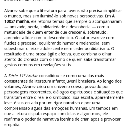
Alvarez sabe que a literatura para jovens não precisa simplificar
o mundo, mas sim iluminá-lo sob novas perspectivas. Em
A
1002ª manhã
, ele retoma temas que sempre o acompanharam
— amizade, perda, solidariedade e descoberta — com a
maturidade de quem entende que crescer é, sobretudo,
aprender a lidar com o desconhecido. O autor escreve com
fluidez e precisão, equilibrando humor e melancolia, sem
subestimar o leitor adolescente nem ceder ao didatismo. O
resultado é uma prosa ágil e afetiva, que combina o olhar
atento do cronista com o lirismo de quem sabe transformar
gestos comuns em revelações sutis.
A
Série 11º Andar
consolidou-se como uma das mais
consistentes da literatura infantojuvenil brasileira. Ao longo dos
volumes, Alvarez criou um universo coeso, povoado por
personagens recorrentes, diálogos espirituosos e situações que
transitam entre o real e o simbólico. Sua escrita, aparentemente
leve, é sustentada por um rigor narrativo e por uma
compreensão aguda das emoções humanas. Em tempos em
que a leitura disputa espaço com telas e algoritmos, ele
reafirma o poder da narrativa literária de criar laços e provocar
empatia.