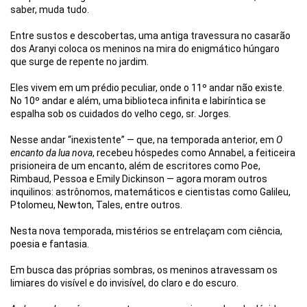
saber, muda tudo.
Entre sustos e descobertas, uma antiga travessura no casarão
dos Aranyi coloca os meninos na mira do enigmático húngaro
que surge de repente no jardim.
Eles vivem em um prédio peculiar, onde o 11º andar não existe.
No 10º andar e além, uma biblioteca infinita e labiríntica se
espalha sob os cuidados do velho cego, sr. Jorges.
Nesse andar “inexistente” — que, na temporada anterior, em
O
encanto da lua nova
, recebeu hóspedes como Annabel, a feiticeira
prisioneira de um encanto, além de escritores como Poe,
Rimbaud, Pessoa e Emily Dickinson — agora moram outros
inquilinos: astrônomos, matemáticos e cientistas como Galileu,
Ptolomeu, Newton, Tales, entre outros.
Nesta nova temporada, mistérios se entrelaçam com ciência,
poesia e fantasia.
Em busca das próprias sombras, os meninos atravessam os
limiares do visível e do invisível, do claro e do escuro.