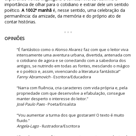
importância de olhar para o cotidiano e extrair dele um sentido
poético.
A 1002ª manhã
é, nesse sentido, uma celebração da
permanência: da amizade, da memória e do próprio ato de
contar histórias.
* * *
OPINIÕES
“É fantástico como o Alonso Alvarez faz com que o leitor viva
intensamente uma aventura urbana, divertida, antenada com
o cotidiano de agora e se conectando com a sabedoria dos
antigos, se nutrindo em todas as fontes, mesclando o mágico
e o poético e, assim, vivenciando a literatura fantástica!”
Fanny Abramovich
- Escritora/Educadora
“Narra com fluência, cria caracteres com vida própria e, pela
propriedade com que desenvolve a efabulação, consegue
manter desperto o interesse do leitor.”
José Paulo Paes
- Poeta/Ensaísta
“Vou aumentar a turma dos que gostaram! O texto é muito
fluido.”
Angela-Lago
- Ilustradora/Escritora