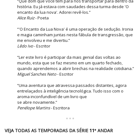
“Que dom que você tem para nos transportar para dentro da
história. Eu já estava com saudades dessa turma desde 'O
encanto da lua nova'. Adorei revê-los.”
Alice Ruiz
- Poeta
“'O Encanto da Lua Nova' é uma operação de sedução. Ironia
e magia caminham juntas nesta fábula de transgressão, que
me envolveu e me divertiu.”
Lêdo Ivo
- Escritor
“Ler este livro é participar da mais genial das voltas ao
mundo, esta que se faz mesmo em um quarto fechado,
quando aprendemos a abrir brechas na realidade cotidiana.”
Miguel Sanches Neto
- Escritor
“Uma aventura que atravessa passados distantes, agora
entrelaçados à inteligência tecnológica. Tudo isso com o
aroma inconfundível de um livro que
se abre novamente.”
Penélope Martins
- Escritora
* * *
VEJA TODAS AS TEMPORADAS DA SÉRIE
ANDAR
11º