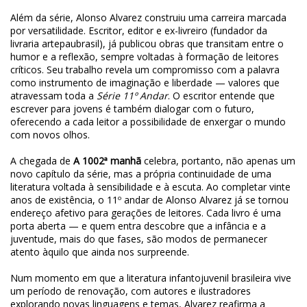
Além da série, Alonso Alvarez construiu uma carreira marcada
por versatilidade. Escritor, editor e ex-livreiro (fundador da
livraria artepaubrasil), já publicou obras que transitam entre o
humor e a reflexão, sempre voltadas à formação de leitores
críticos. Seu trabalho revela um compromisso com a palavra
como instrumento de imaginação e liberdade — valores que
atravessam toda a
Série 11º Andar
. O escritor entende que
escrever para jovens é também dialogar com o futuro,
oferecendo a cada leitor a possibilidade de enxergar o mundo
com novos olhos.
A chegada de
A 1002ª manhã
celebra, portanto, não apenas um
novo capítulo da série, mas a própria continuidade de uma
literatura voltada à sensibilidade e à escuta. Ao completar vinte
anos de existência, o 11º andar de Alonso Alvarez já se tornou
endereço afetivo para gerações de leitores. Cada livro é uma
porta aberta — e quem entra descobre que a infância e a
juventude, mais do que fases, são modos de permanecer
atento àquilo que ainda nos surpreende.
Num momento em que a literatura infantojuvenil brasileira vive
um período de renovação, com autores e ilustradores
explorando novas linguagens e temas, Alvarez reafirma a