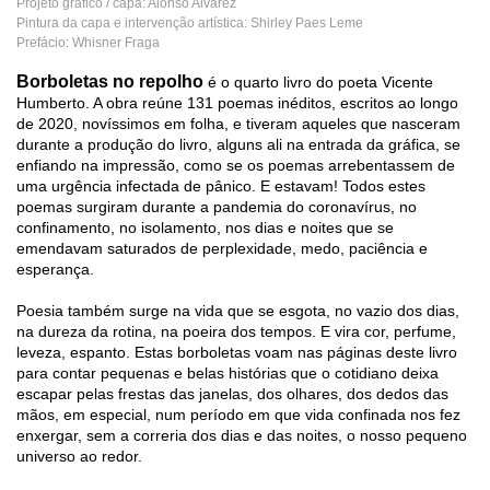
Projeto gráfico / capa: Alonso Alvarez
Pintura da capa e intervenção artística: Shirley Paes Leme
Prefácio: Whisner Fraga
Borboletas no repolho
é o quarto livro do poeta Vicente
Humberto. A obra reúne 131 poemas inéditos, escritos ao longo
de 2020, novíssimos em folha, e tiveram aqueles que nasceram
durante a produção do livro, alguns ali na entrada da gráfica, se
enfiando na impressão, como se os poemas arrebentassem de
uma urgência infectada de pânico. E estavam! Todos estes
poemas surgiram durante a pandemia do coronavírus, no
confinamento, no isolamento, nos dias e noites que se
emendavam saturados de perplexidade, medo, paciência e
esperança.
Poesia também surge na vida que se esgota, no vazio dos dias,
na dureza da rotina, na poeira dos tempos. E vira cor, perfume,
leveza, espanto. Estas borboletas voam nas páginas deste livro
para contar pequenas e belas histórias que o cotidiano deixa
escapar pelas frestas das janelas, dos olhares, dos dedos das
mãos, em especial, num período em que vida confinada nos fez
enxergar, sem a correria dos dias e das noites, o nosso pequeno
universo ao redor.