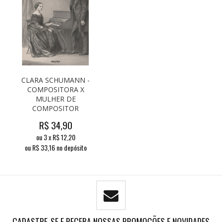
CLARA SCHUMANN -
COMPOSITORA X
MULHER DE
COMPOSITOR
R$
34,90
ou
3
x
R$
12,20
ou R$
33,16
no depósito
CADASTRE-SE E RECEBA NOSSAS PROMOÇÕES E NOVIDADES