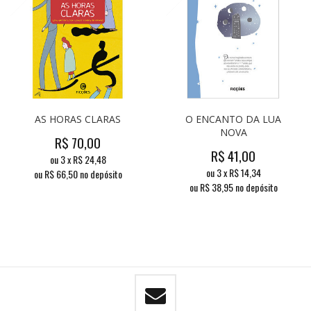
AS HORAS CLARAS
O ENCANTO DA LUA
NOVA
R$
70,00
R$
41,00
ou
3
x
R$
24,48
ou
3
x
R$
14,34
ou R$
66,50
no depósito
ou R$
38,95
no depósito