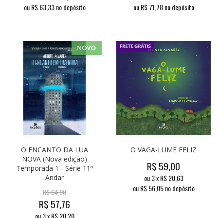
ou R$
63,33
no depósito
ou R$
71,78
no depósito
O ENCANTO DA LUA
O VAGA-LUME FELIZ
NOVA (Nova edição)
R$
59,00
Temporada 1 - Série 11º
Andar
ou
3
x
R$
20,63
ou R$
56,05
no depósito
R$
64,90
R$
57,76
ou
3
x
R$
20,20