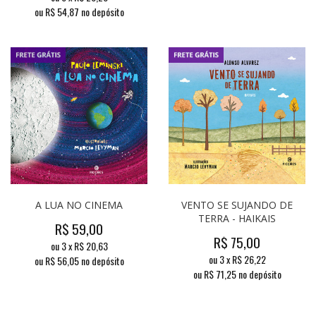
ou R$
54,87
no depósito
A LUA NO CINEMA
VENTO SE SUJANDO DE
TERRA - HAIKAIS
R$
59,00
R$
75,00
ou
3
x
R$
20,63
ou
3
x
R$
26,22
ou R$
56,05
no depósito
ou R$
71,25
no depósito