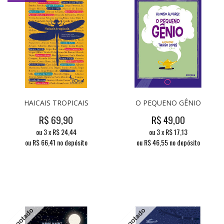
HAICAIS TROPICAIS
O PEQUENO GÊNIO
R$
69,90
R$
49,00
ou
3
x
R$
24,44
ou
3
x
R$
17,13
ou R$
66,41
no depósito
ou R$
46,55
no depósito