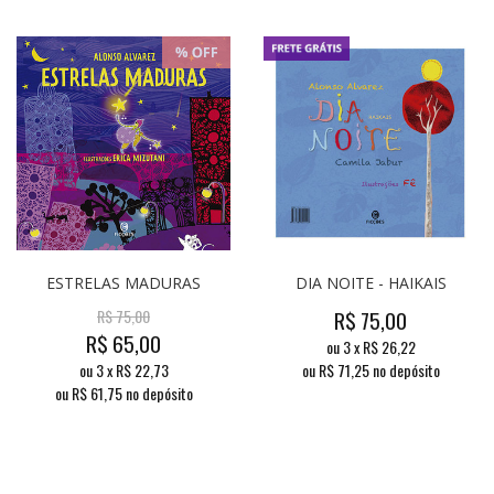
ESTRELAS MADURAS
DIA NOITE - HAIKAIS
R$
75,00
R$
75,00
R$
65,00
ou
3
x
R$
26,22
ou
3
x
R$
22,73
ou R$
71,25
no depósito
ou R$
61,75
no depósito