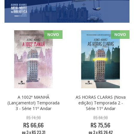
A 1002ª MANHÃ
AS HORAS CLARAS (Nova
(Lançamento!) Temporada
edição) Temporada 2 -
3 - Série 11º Andar
Série 11º Andar
R$
74,90
R$
84,90
R$
66,66
R$
75,56
ou
3
x
R$
23,31
ou
3
x
R$
26,42