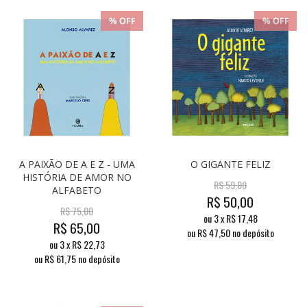
A PAIXÃO DE A E Z - UMA
O GIGANTE FELIZ
HISTÓRIA DE AMOR NO
R$
59,00
ALFABETO
R$
50,00
R$
75,00
ou
3
x
R$
17,48
R$
65,00
ou R$
47,50
no depósito
ou
3
x
R$
22,73
ou R$
61,75
no depósito