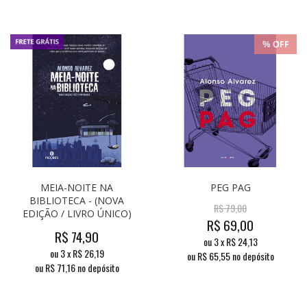
MEIA-NOITE NA
PEG PAG
BIBLIOTECA - (NOVA
R$
79,00
EDIÇÃO / LIVRO ÚNICO)
R$
69,00
R$
74,90
ou
3
x
R$
24,13
ou
3
x
R$
26,19
ou R$
65,55
no depósito
ou R$
71,16
no depósito