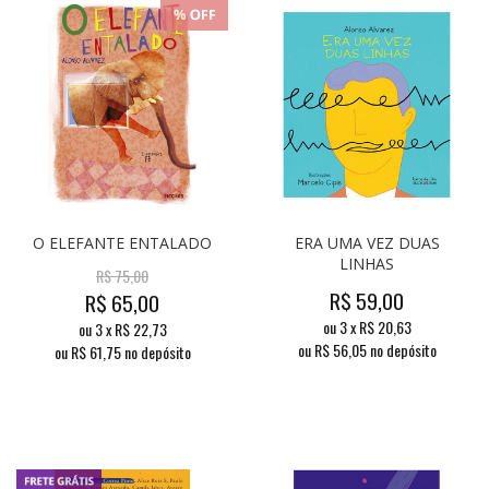
O ELEFANTE ENTALADO
ERA UMA VEZ DUAS
LINHAS
R$
75,00
R$
59,00
R$
65,00
ou
3
x
R$
20,63
ou
3
x
R$
22,73
ou R$
56,05
no depósito
ou R$
61,75
no depósito