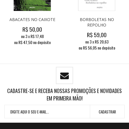
ABACATES NO CAIXOTE
BORBOLETAS NO
REPOLHO
R$
50,00
R$
59,00
ou
3
x
R$
17,48
ou
3
x
R$
20,63
ou R$
47,50
no depósito
ou R$
56,05
no depósito
CADASTRE-SE E RECEBA NOSSAS PROMOÇÕES E NOVIDADES
EM PRIMEIRA MÃO!