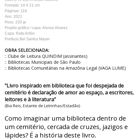
Formato: 14 X 21 cm
Páginas: 116
Ano: 2021
Peso: 220 gr
Projeto gráfico / capa: Alonso Alvarez
Capa: Rafa Antón
Prefácio Bel Santos Mayer
OBRA SELECIONADA:
:: Clube de Leitura QUINDIM (assinantes)
:: Bibliotecas Municipais de São Paulo
:: Bibliotecas Comunitárias na Amazôna Legal (VAGA LUME)
"Livro inspirado em biblioteca que foi despejada de
cemitério é declaração de amor ao espaço, a escritores,
leitores e à literatura"
(Bia Reis, Estante de Letrinhas/Estadão)
Como imaginar uma biblioteca dentro de
um cemitério, cercada de cruzes, jazigos e
lápides? É a história deste livro.