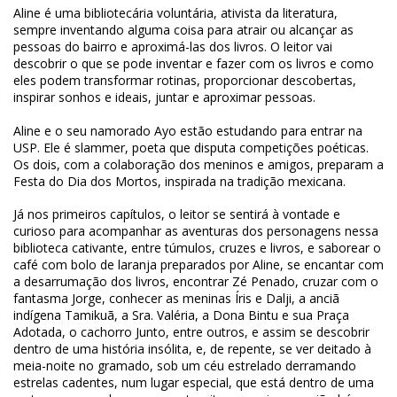
Aline é uma bibliotecária voluntária, ativista da literatura,
sempre inventando alguma coisa para atrair ou alcançar as
pessoas do bairro e aproximá-las dos livros. O leitor vai
descobrir o que se pode inventar e fazer com os livros e como
eles podem transformar rotinas, proporcionar descobertas,
inspirar sonhos e ideais, juntar e aproximar pessoas.
Aline e o seu namorado Ayo estão estudando para entrar na
USP. Ele é slammer, poeta que disputa competições poéticas.
Os dois, com a colaboração dos meninos e amigos, preparam a
Festa do Dia dos Mortos, inspirada na tradição mexicana.
Já nos primeiros capítulos, o leitor se sentirá à vontade e
curioso para acompanhar as aventuras dos personagens nessa
biblioteca cativante, entre túmulos, cruzes e livros, e saborear o
café com bolo de laranja preparados por Aline, se encantar com
a desarrumação dos livros, encontrar Zé Penado, cruzar com o
fantasma Jorge, conhecer as meninas Íris e Dalji, a anciã
indígena Tamikuã, a Sra. Valéria, a Dona Bintu e sua Praça
Adotada, o cachorro Junto, entre outros, e assim se descobrir
dentro de uma história insólita, e, de repente, se ver deitado à
meia-noite no gramado, sob um céu estrelado derramando
estrelas cadentes, num lugar especial, que está dentro de uma