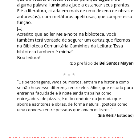
alguma palavra iluminada ajude a estancar seus prantos.
E é a literatura, citada em mais de uma dezena de obras e
autores(as), com metáforas apetitosas, que cumpre essa
função.
[...]
Acredito que ao ler Meia-noite na biblioteca, você
também terá vontade de segurar um cartaz que fizemos
na Biblioteca Comunitária Caminhos da Leitura: ‘Essa
biblioteca também é minha!’
Boa leitura!”
(Do
prefácio
de
Bel Santos Mayer
)
* * *
“
Os personagens, vivos ou mortos, entram na história como
se não houvesse diferença entre eles. Aline, que estuda para
entrar na faculdade e à noite ainda trabalha como
entregadora de pizzas, é o fio condutor da jornada que
aborda escritores e obras, de forma natural, gostosa como
uma conversa entre pessoas que amam os livros."
(
Bia Reis
/ Estadão)