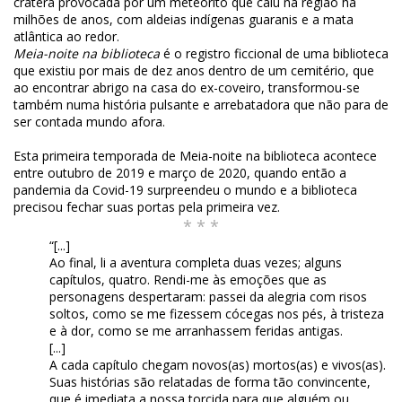
cratera provocada por um meteorito que caiu na região há
milhões de anos, com aldeias indígenas guaranis e a mata
atlântica ao redor.
Meia-noite na biblioteca
é o registro ficcional de uma biblioteca
que existiu por mais de dez anos dentro de um cemitério, que
ao encontrar abrigo na casa do ex-coveiro, transformou-se
também numa história pulsante e arrebatadora que não para de
ser contada mundo afora.
Esta primeira temporada de Meia-noite na biblioteca acontece
entre outubro de 2019 e março de 2020, quando então a
pandemia da Covid-19 surpreendeu o mundo e a biblioteca
precisou fechar suas portas pela primeira vez.
* * *
“[...]
Ao final, li a aventura completa duas vezes; alguns
capítulos, quatro. Rendi-me às emoções que as
personagens despertaram: passei da alegria com risos
soltos, como se me fizessem cócegas nos pés, à tristeza
e à dor, como se me arranhassem feridas antigas.
[...]
A cada capítulo chegam novos(as) mortos(as) e vivos(as).
Suas histórias são relatadas de forma tão convincente,
que é imediata a nossa torcida para que alguém ou