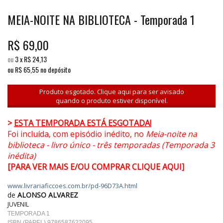
MEIA-NOITE NA BIBLIOTECA - Temporada 1
R$
69,00
ou
3
x
R$
24,13
ou R$
65,55
no depósito
Produto esgotado. Clique aqui para ser avisado
quando o produto estiver disponível.
>
ESTA TEMPORADA ESTÁ ESGOTADA!
Foi incluída, com episódio inédito, no
Meia-noite na
biblioteca - livro único - três temporadas (Temporada 3
inédita)
[PARA VER MAIS E/OU COMPRAR CLIQUE AQUI]
www.livrariaficcoes.com.br/pd-96D73A.html
de
ALONSO ALVAREZ
JUVENIL
TEMPORADA 1
ISBN (PAPEL) 9786587622095