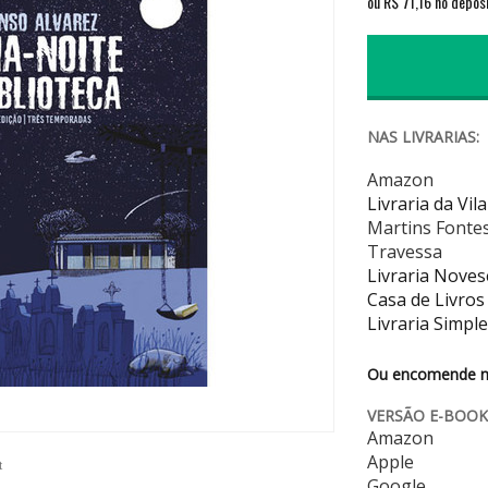
ou R$
71,16
no depós
NAS LIVRARIAS:
Amazon
Livraria da Vila
Martins Fontes
Travessa
Livraria Noves
Casa de Livros
Livraria Simpl
Ou encomende na 
VERSÃO E-BOOK
Amazon
Apple
t
Google