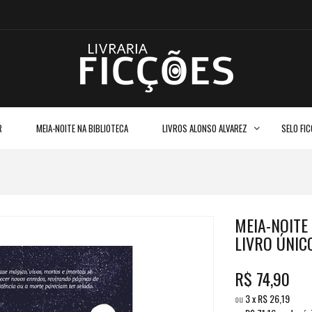
R
MEIA-NOITE NA BIBLIOTECA
LIVROS ALONSO ALVAREZ
SELO FI
MEIA-NOITE 
LIVRO ÚNIC
R$
74,90
ou
3
x
R$
26,19