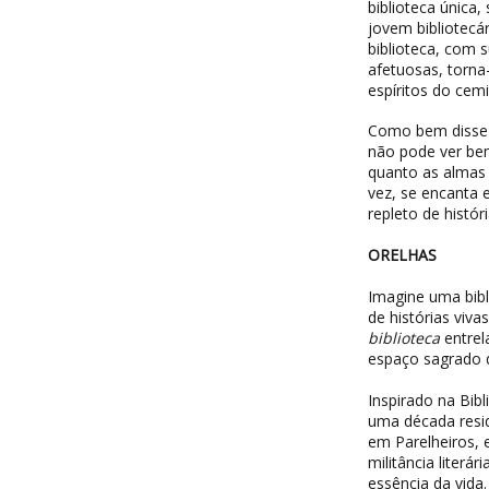
biblioteca única,
jovem bibliotecár
biblioteca, com s
afetuosas, torna
espíritos do cemi
Como bem disse 
não pode ver bem
quanto as almas 
vez, se encanta 
repleto de histó
ORELHAS
Imagine uma bibli
de histórias viv
biblioteca
entrel
espaço sagrado d
Inspirado na Bib
uma década resid
em Parelheiros, e
militância literá
essência da vida.