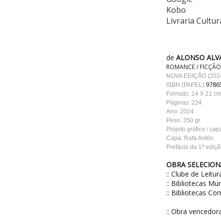
Kobo
Livraria Cultur
de
ALONSO ALV
ROMANCE / FICÇÃO
NOVA EDIÇÃO (20
9786
ISBN (PAPEL)
Formato: 14 X 21 c
Páginas: 224
Ano: 2024
Peso: 350 gr
Projeto gráfico / cap
Capa: Rafa Antón
a
Prefácio da 1
ediçã
OBRA SELECION
:: Clube de Leit
:: Bibliotecas Mu
:: Bibliotecas C
:: Obra vencedo