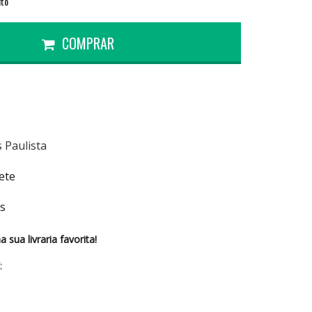
ito
COMPRAR
 Paulista
ete
es
sua livraria favorita!
: