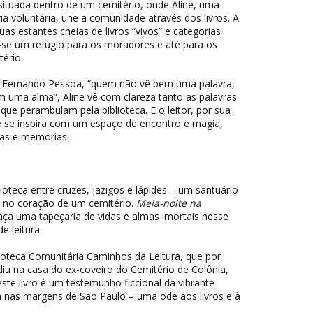
 situada dentro de um cemitério, onde Aline, uma
ia voluntária, une a comunidade através dos livros. A
uas estantes cheias de livros “vivos” e categorias
-se um refúgio para os moradores e até para os
tério.
Fernando Pessoa, “quem não vê bem uma palavra,
 uma alma”, Aline vê com clareza tanto as palavras
que perambulam pela biblioteca. E o leitor, por sua
e se inspira com um espaço de encontro e magia,
rias e memórias.
oteca entre cruzes, jazigos e lápides – um santuário
as no coração de um cemitério.
Meia-noite na
aça uma tapeçaria de vidas e almas imortais nesse
e leitura.
lioteca Comunitária Caminhos da Leitura, que por
iu na casa do ex-coveiro do Cemitério de Colônia,
ste livro é um testemunho ficcional da vibrante
ria nas margens de São Paulo – uma ode aos livros e à