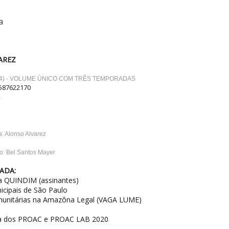
a
AREZ
24) - VOLUME ÚNICO COM TRÊS TEMPORADAS
587622170
m
a: Alonso Alvarez
o: Bel Santos Mayer
ADA:
ura QUINDIM (assinantes)
nicipais de São Paulo
omunitárias na Amazôna Legal (VAGA LUME)
ra dos PROAC e PROAC LAB 2020