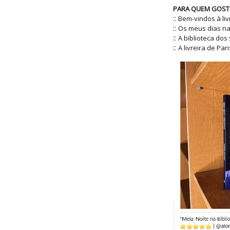
PARA QUEM GOST
::
Bem-vindos à li
::
Os meus dias na 
::
A biblioteca dos
::
A livreira de Pari