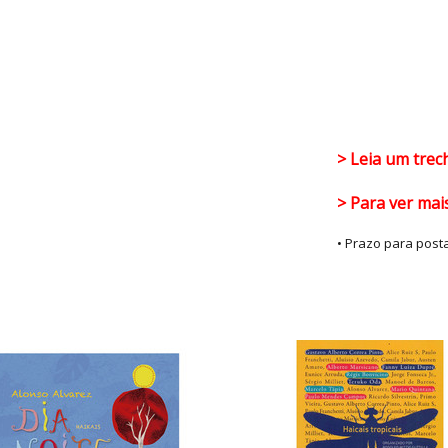
> Leia um tre
> Para ver ma
• Prazo para pos