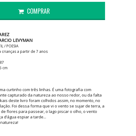
COMPRAR
AREZ
ARCIO LEVYMAN
L / POESIA
rianças a partir de 7 anos
87
,5 cm
ma curtinho com três linhas. É uma fotografia com
ante capturado da natureza ao nosso redor, ou da falta
ikais deste livro foram colhidos assim, no momento, no
ção. Foi dessa forma que vi o vento se sujar de terra, a
 de flores para passear, o lago piscar o olho, o vento
a d’água espiar a tarde...
 natureza!