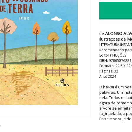
de
ALONSO ALV
ilustrações de
M
LITERATURA INFANTI
Recomendado para c
Editora FICÇÕES
97865876221
ISBN:
Formato: 22,5 X 22
Páginas: 32
Ano: 2024
O haikai é um poe
palavras. Um inst
dela. Todos os ha
agora da contempla
árvore se enfeitar
fugir pelado, a poç
Entre e se suje de
t