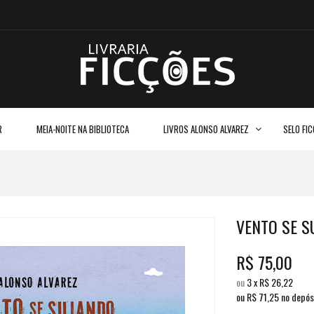
R
MEIA-NOITE NA BIBLIOTECA
LIVROS ALONSO ALVAREZ
SELO FI
VENTO SE S
R$
75,00
ou
3
x
R$
26,22
ou R$
71,25
no depós