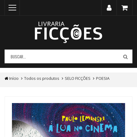
Início
Todos os produtos
SELO FICÇÕES
POESIA