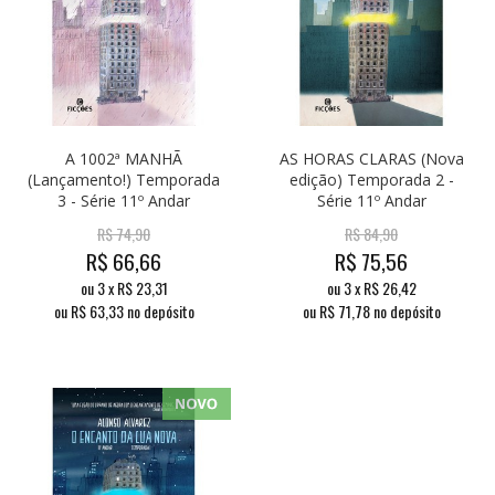
A 1002ª MANHÃ
AS HORAS CLARAS (Nova
(Lançamento!) Temporada
edição) Temporada 2 -
3 - Série 11º Andar
Série 11º Andar
R$
74,90
R$
84,90
R$
66,66
R$
75,56
ou
3
x
R$
23,31
ou
3
x
R$
26,42
ou R$
63,33
no depósito
ou R$
71,78
no depósito