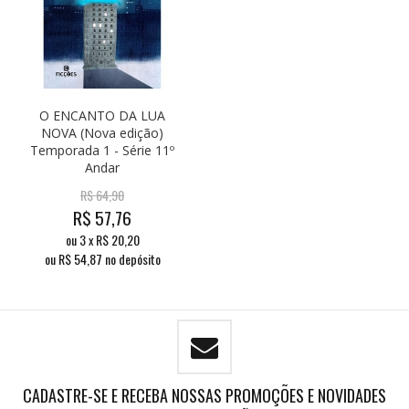
O ENCANTO DA LUA
NOVA (Nova edição)
Temporada 1 - Série 11º
Andar
R$
64,90
R$
57,76
ou
3
x
R$
20,20
ou R$
54,87
no depósito
CADASTRE-SE E RECEBA NOSSAS PROMOÇÕES E NOVIDADES