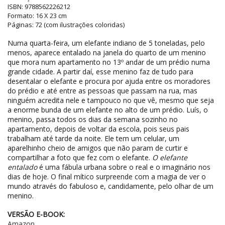
ISBN: 9788562226212
Formato: 16 X 23 cm
Páginas: 72 (com ilustrações coloridas)
Numa quarta-feira, um elefante indiano de 5 toneladas, pelo
menos, aparece entalado na janela do quarto de um menino
que mora num apartamento no 13º andar de um prédio numa
grande cidade. A partir daí, esse menino faz de tudo para
desentalar o elefante e procura por ajuda entre os moradores
do prédio e até entre as pessoas que passam na rua, mas
ninguém acredita nele e tampouco no que vê, mesmo que seja
a enorme bunda de um elefante no alto de um prédio. Luís, o
menino, passa todos os dias da semana sozinho no
apartamento, depois de voltar da escola, pois seus pais
trabalham até tarde da noite. Ele tem um celular, um
aparelhinho cheio de amigos que não param de curtir e
compartilhar a foto que fez com o elefante.
O elefante
entalado
é uma fábula urbana sobre o real e o imaginário nos
dias de hoje. O final mítico surpreende com a magia de ver o
mundo através do fabuloso e, candidamente, pelo olhar de um
menino.
VERSÃO E-BOOK:
Amazon