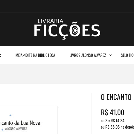
R
MEIA-NOITE NA BIBLIOTECA
LIVROS ALONSO ALVAREZ
SELO FI
O ENCANTO 
R$
41,00
ou
3
x
R$
14,34
ou R$
38,95
no depós