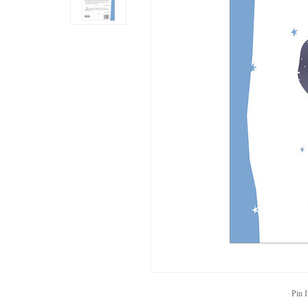
Pin I