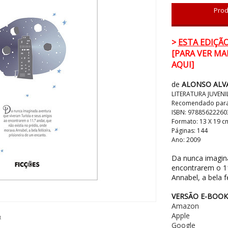
Prod
>
ESTA EDIÇÃ
[PARA VER MA
AQUI]
de
ALONSO ALV
LITERATURA JUVENI
Recomendado para 
ISBN: 97885622260
Formato: 13 X 19 c
Páginas: 144
Ano: 2009
Da nunca imagina
encontrarem o 11
Annabel, a bela f
VERSÃO E-BOOK
Amazon
Apple
t
Google