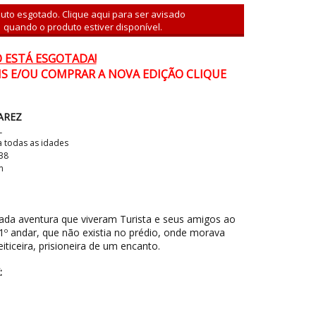
uto esgotado. Clique aqui para ser avisado
quando o produto estiver disponível.
O ESTÁ ESGOTADA!
IS E/OU COMPRAR A NOVA EDIÇÃO CLIQUE
AREZ
L
todas as idades
38
m
da aventura que viveram Turista e seus amigos ao
º andar, que não existia no prédio, onde morava
eiticeira, prisioneira de um encanto.
: