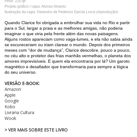
Peso: 220 gr
Projeto gráfico / capa: Alonso Alvarez
Ilustração da capa: Desenho de Federico García Lorca (reprodução)
Quando Clarice foi obrigada a embrulhar sua vida no Rio e partir
para o Sul, largar a praia e as melhores amigas, não poderia
imaginar o que viria pela frente além das novas paisagens.
Alguns rostos apareciam como vaga-lumes, e ela não sabia ainda
se escureceriam ou iriam clarear o mundo. Depois dos primeiros
meses com “dor de mudança”, Clarice descobre, pouco a pouco,
no céu alto e protetor das frias manhãs vermelhas, o planeta dos
amores imprevisíveis. E quem ela encontraria por lá? Um garoto
magnético e desafiador que transformaria para sempre a lógica
do seu universo.
VERSÃO E-BOOK:
Amazon
Apple
Google
Kobo
Livraria Cultura
Wook
> VER MAIS SOBRE ESTE LIVRO