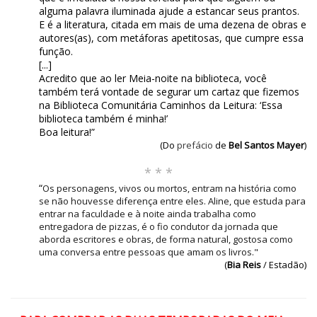
alguma palavra iluminada ajude a estancar seus prantos.
E é a literatura, citada em mais de uma dezena de obras e
autores(as), com metáforas apetitosas, que cumpre essa
função.
[...]
Acredito que ao ler Meia-noite na biblioteca, você
também terá vontade de segurar um cartaz que fizemos
na Biblioteca Comunitária Caminhos da Leitura: ‘Essa
biblioteca também é minha!’
Boa leitura!”
(Do
prefácio
de
Bel Santos Mayer
)
* * *
“
Os personagens, vivos ou mortos, entram na história como
se não houvesse diferença entre eles. Aline, que estuda para
entrar na faculdade e à noite ainda trabalha como
entregadora de pizzas, é o fio condutor da jornada que
aborda escritores e obras, de forma natural, gostosa como
uma conversa entre pessoas que amam os livros."
(
Bia Reis
/ Estadão)