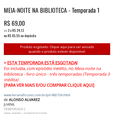
MEIA-NOITE NA BIBLIOTECA - Temporada 1
R$
69,00
ou
3
x
R$
24,13
ou R$
65,55
no depósito
Produto esgotado. Clique aqui para ser avisado
quando o produto estiver disponível.
>
ESTA TEMPORADA ESTÁ ESGOTADA!
Foi incluída, com episódio inédito, no
Meia-noite na
biblioteca - livro único - três temporadas (Temporada 3
inédita)
[PARA VER MAIS E/OU COMPRAR CLIQUE AQUI]
www.livrariaficcoes.com.br/pd-96D73A.html
de
ALONSO ALVAREZ
JUVENIL
TEMPORADA 1
ISBN (PAPEL) 9786587622095