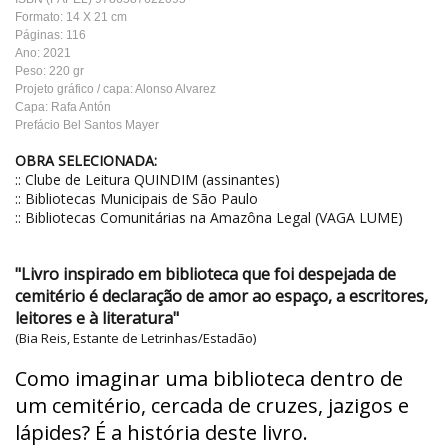
Formato: 14 X 21 cm
Páginas: 116
Ano: 2021
Peso: 220 gr
Projeto gráfico / capa: Alonso Alvarez
Capa: Rafa Antón
Prefácio Bel Santos Mayer
OBRA SELECIONADA:
:: Clube de Leitura QUINDIM (assinantes)
:: Bibliotecas Municipais de São Paulo
:: Bibliotecas Comunitárias na Amazôna Legal (VAGA LUME)
"Livro inspirado em biblioteca que foi despejada de
cemitério é declaração de amor ao espaço, a escritores,
leitores e à literatura"
(Bia Reis, Estante de Letrinhas/Estadão)
Como imaginar uma biblioteca dentro de
um cemitério, cercada de cruzes, jazigos e
lápides? É a história deste livro.