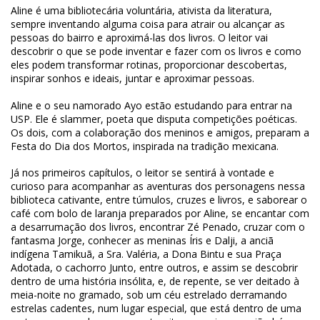
Aline é uma bibliotecária voluntária, ativista da literatura,
sempre inventando alguma coisa para atrair ou alcançar as
pessoas do bairro e aproximá-las dos livros. O leitor vai
descobrir o que se pode inventar e fazer com os livros e como
eles podem transformar rotinas, proporcionar descobertas,
inspirar sonhos e ideais, juntar e aproximar pessoas.
Aline e o seu namorado Ayo estão estudando para entrar na
USP. Ele é slammer, poeta que disputa competições poéticas.
Os dois, com a colaboração dos meninos e amigos, preparam a
Festa do Dia dos Mortos, inspirada na tradição mexicana.
Já nos primeiros capítulos, o leitor se sentirá à vontade e
curioso para acompanhar as aventuras dos personagens nessa
biblioteca cativante, entre túmulos, cruzes e livros, e saborear o
café com bolo de laranja preparados por Aline, se encantar com
a desarrumação dos livros, encontrar Zé Penado, cruzar com o
fantasma Jorge, conhecer as meninas Íris e Dalji, a anciã
indígena Tamikuã, a Sra. Valéria, a Dona Bintu e sua Praça
Adotada, o cachorro Junto, entre outros, e assim se descobrir
dentro de uma história insólita, e, de repente, se ver deitado à
meia-noite no gramado, sob um céu estrelado derramando
estrelas cadentes, num lugar especial, que está dentro de uma