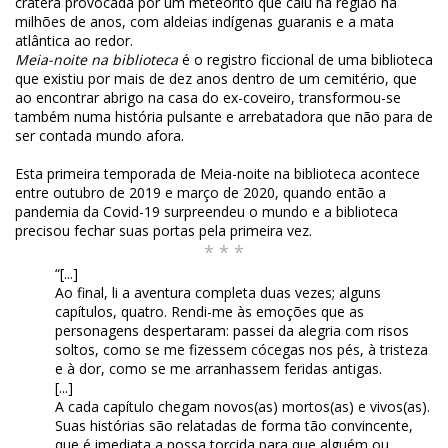
cratera provocada por um meteorito que caiu na região há
milhões de anos, com aldeias indígenas guaranis e a mata
atlântica ao redor.
Meia-noite na biblioteca
é o registro ficcional de uma biblioteca
que existiu por mais de dez anos dentro de um cemitério, que
ao encontrar abrigo na casa do ex-coveiro, transformou-se
também numa história pulsante e arrebatadora que não para de
ser contada mundo afora.
Esta primeira temporada de Meia-noite na biblioteca acontece
entre outubro de 2019 e março de 2020, quando então a
pandemia da Covid-19 surpreendeu o mundo e a biblioteca
precisou fechar suas portas pela primeira vez.
* * *
“[...]
Ao final, li a aventura completa duas vezes; alguns
capítulos, quatro. Rendi-me às emoções que as
personagens despertaram: passei da alegria com risos
soltos, como se me fizessem cócegas nos pés, à tristeza
e à dor, como se me arranhassem feridas antigas.
[...]
A cada capítulo chegam novos(as) mortos(as) e vivos(as).
Suas histórias são relatadas de forma tão convincente,
que é imediata a nossa torcida para que alguém ou