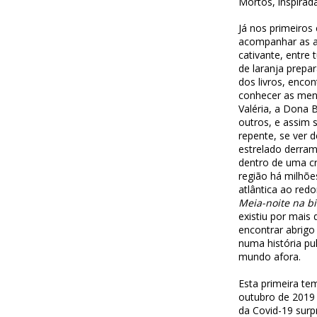
Mortos, inspirad
Já nos primeiros 
acompanhar as a
cativante, entre 
de laranja prepa
dos livros, enco
conhecer as menin
Valéria, a Dona 
outros, e assim s
repente, se ver 
estrelado derram
dentro de uma cr
região há milhõe
atlântica ao redo
Meia-noite na bi
existiu por mais
encontrar abrigo
numa história pu
mundo afora.
Esta primeira te
outubro de 2019
da Covid-19 surp