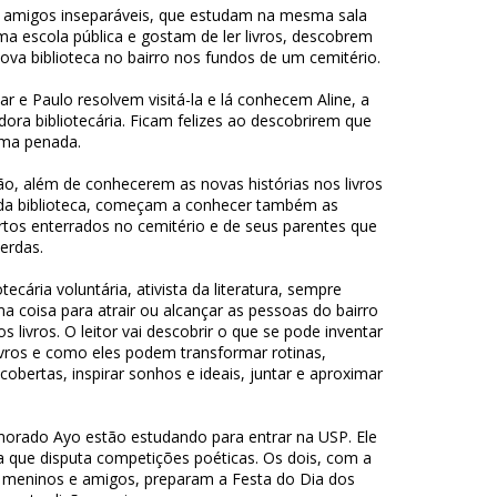
 amigos inseparáveis, que estudam na mesma sala
a escola pública e gostam de ler livros, descobrem
ova biblioteca no bairro nos fundos de um cemitério.
r e Paulo resolvem visitá-la e lá conhecem Aline, a
ora bibliotecária. Ficam felizes ao descobrirem que
lma penada.
o, além de conhecerem as novas histórias nos livros
a biblioteca, começam a conhecer também as
rtos enterrados no cemitério e de seus parentes que
erdas.
tecária voluntária, ativista da literatura, sempre
a coisa para atrair ou alcançar as pessoas do bairro
s livros. O leitor vai descobrir o que se pode inventar
ivros e como eles podem transformar rotinas,
obertas, inspirar sonhos e ideais, juntar e aproximar
morado Ayo estão estudando para entrar na USP. Ele
 que disputa competições poéticas. Os dois, com a
 meninos e amigos, preparam a Festa do Dia dos