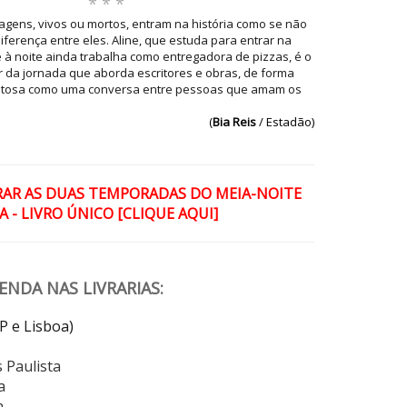
* * *
gens, vivos ou mortos, entram na história como se não
ferença entre eles. Aline, que estuda para entrar na
 à noite ainda trabalha como entregadora de pizzas, é o
r da jornada que aborda escritores e obras, de forma
ostosa como uma conversa entre pessoas que amam os
(
Bia Reis
/ Estadão)
RAR AS DUAS TEMPORADAS DO MEIA-NOITE
 - LIVRO ÚNICO [CLIQUE AQUI]
NDA NAS LIVRARIAS:
SP e Lisboa)
 Paulista
a
a