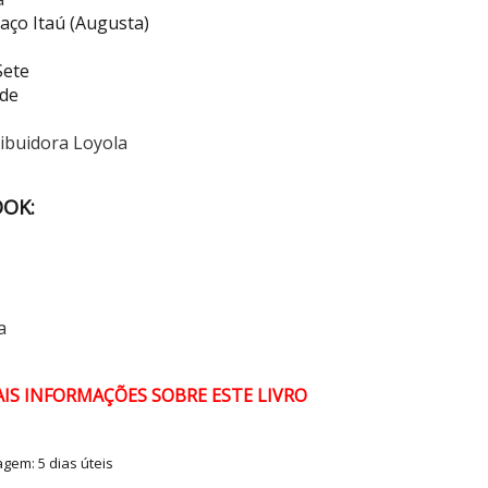
paço Itaú (Augusta)
Sete
rde
ribuidora Loyola
OOK:
a
AIS INFORMAÇÕES SOBRE ESTE LIVRO
tagem:
5 dias úteis