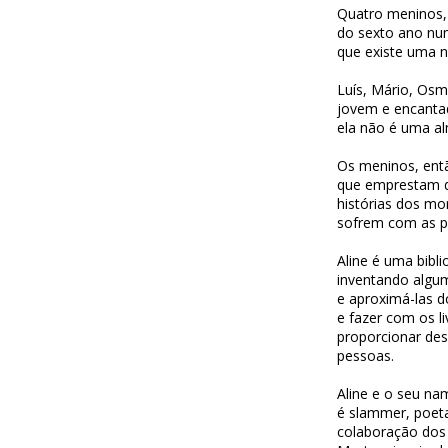
Quatro meninos,
do sexto ano num
que existe uma n
Luís, Mário, Osma
jovem e encantad
ela não é uma a
Os meninos, entã
que emprestam d
histórias dos mo
sofrem com as p
Aline é uma biblio
inventando algum
e aproximá-las do
e fazer com os l
proporcionar desc
pessoas.
Aline e o seu na
é slammer, poeta
colaboração dos