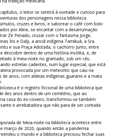
a na tradição mexicana.
capítulos, o leitor se sentirá à vontade e curioso para
venturas dos personagens nessa biblioteca
túmulos, cruzes e livros, e saborear o café com bolo
rados por Aline, se encantar com a desarrumação
ntrar Zé Penado, cruzar com o fantasma Jorge,
as Íris e Dalji, a anciã indígena Tamikuã, a Sra.
Bintu e sua Praça Adotada, o cachorro Junto, entre
e descobrir dentro de uma história insólita, e, de
deitado à meia-noite no gramado, sob um céu
ando estrelas cadentes, num lugar especial, que está
atera provocada por um meteorito que caiu na
s de anos, com aldeias indígenas guaranis e a mata
r.
blioteca
é o registro ficcional de uma biblioteca que
 de dez anos dentro de um cemitério, que ao
 na casa do ex-coveiro, transformou-se também
lsante e arrebatadora que não para de ser contada
mporada de Meia-noite na biblioteca acontece entre
 e março de 2020, quando então a pandemia
reendeu o mundo e a biblioteca precisou fechar suas