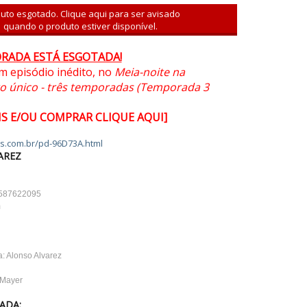
uto esgotado. Clique aqui para ser avisado
quando o produto estiver disponível.
RADA ESTÁ ESGOTADA!
om episódio inédito, no
Meia-noite na
ivro único - três temporadas (Temporada 3
IS E/OU COMPRAR CLIQUE AQUI]
es.com.br/pd-96D73A.html
AREZ
6587622095
m
a: Alonso Alvarez
 Mayer
ADA: