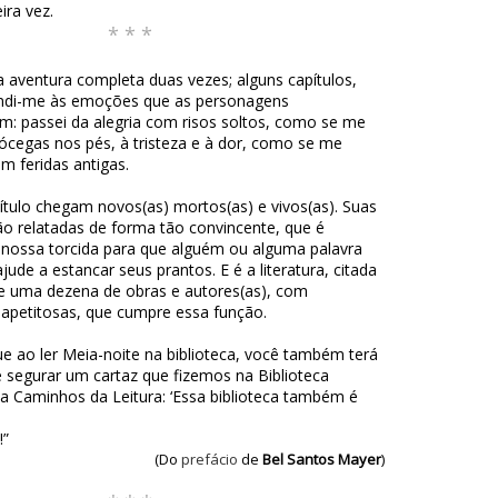
ira vez.
* * *
i a aventura completa duas vezes; alguns capítulos,
endi-me às emoções que as personagens
m: passei da alegria com risos soltos, como se me
ócegas nos pés, à tristeza e à dor, como se me
m feridas antigas.
ítulo chegam novos(as) mortos(as) e vivos(as). Suas
são relatadas de forma tão convincente, que é
 nossa torcida para que alguém ou alguma palavra
jude a estancar seus prantos. E é a literatura, citada
 uma dezena de obras e autores(as), com
apetitosas, que cumpre essa função.
ue ao ler Meia-noite na biblioteca, você também terá
 segurar um cartaz que fizemos na Biblioteca
a Caminhos da Leitura: ‘Essa biblioteca também é
!”
(Do
prefácio
de
Bel Santos Mayer
)