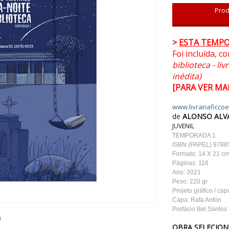
Prod
>
ESTA TEMPO
Foi incluída, c
biblioteca - l
inédita)
[PARA VER MA
www.livrariaficco
de
ALONSO ALV
JUVENIL
TEMPORADA 1
ISBN (PAPEL) 978
Formato: 14 X 21 c
Páginas: 116
Ano: 2021
Peso: 220 gr
Projeto gráfico / cap
Capa: Rafa Antón
Prefácio Bel Santos
t
OBRA SELECION