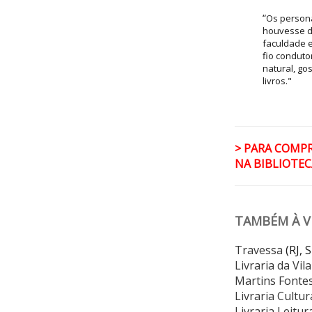
“
Os persona
houvesse di
faculdade e
fio conduto
natural, g
livros."
> PARA COMP
NA BIBLIOTECA
TAMBÉM À VE
Travessa
(RJ, 
Livraria da Vila
Martins Fontes
Livraria Cultur
Livraria Leitur