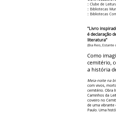
:: Clube de Leit
:: Bibliotecas Mu
:: Bibliotecas C
"Livro inspira
é declaração de
literatura"
(Bia Reis, Estante
Como imagi
cemitério, c
a história de
Meia-noite na bi
com vivos, morto
cemitério. Obra l
Caminhos da Leit
coveiro no Cemité
de uma vibrante e
Paulo. Uma histór