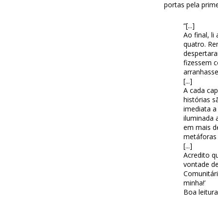
portas pela prime
“[...]
Ao final, l
quatro. R
despertara
fizessem c
arranhasse
[...]
A cada cap
histórias 
imediata a
iluminada a
em mais de
metáforas 
[...]
Acredito q
vontade de
Comunitári
minha!’
Boa leitura