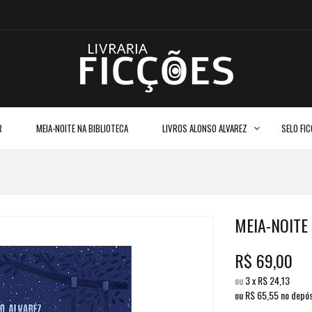
R
MEIA-NOITE NA BIBLIOTECA
LIVROS ALONSO ALVAREZ
SELO FI
MEIA-NOITE 
R$
69,00
ou
3
x
R$
24,13
ou R$
65,55
no depós