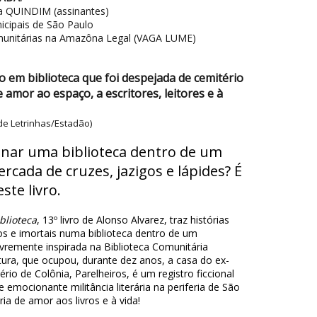
ura QUINDIM (assinantes)
nicipais de São Paulo
omunitárias na Amazôna Legal (VAGA LUME)
do em biblioteca que foi despejada de cemitério
 amor ao espaço, a escritores, leitores e à
 de Letrinhas/Estadão)
nar uma biblioteca dentro de um
ercada de cruzes, jazigos e lápides? É
ste livro.
blioteca
, 13º livro de Alonso Alvarez, traz histórias
s e imortais numa biblioteca dentro de um
ivremente inspirada na Biblioteca Comunitária
ura, que ocupou, durante dez anos, a casa do ex-
rio de Colônia, Parelheiros, é um registro ficcional
 emocionante militância literária na periferia de São
ia de amor aos livros e à vida!