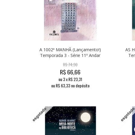
A 1002ª MANHÃ (Lançamento!)
AS H
Temporada 3 - Série 11º Andar
Tem
R$
74,90
R$
66,66
ou
3
x
R$
23,31
ou R$
63,33
no depósito