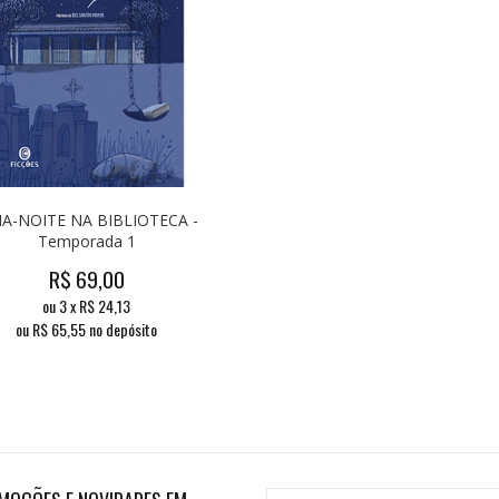
IA-NOITE NA BIBLIOTECA -
Temporada 1
R$
69,00
ou
3
x
R$
24,13
ou R$
65,55
no depósito