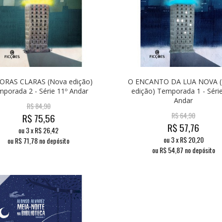
ORAS CLARAS (Nova edição)
O ENCANTO DA LUA NOVA 
porada 2 - Série 11º Andar
edição) Temporada 1 - Séri
Andar
R$
84,90
R$
64,90
R$
75,56
R$
57,76
ou
3
x
R$
26,42
ou
3
x
R$
20,20
ou R$
71,78
no depósito
ou R$
54,87
no depósito