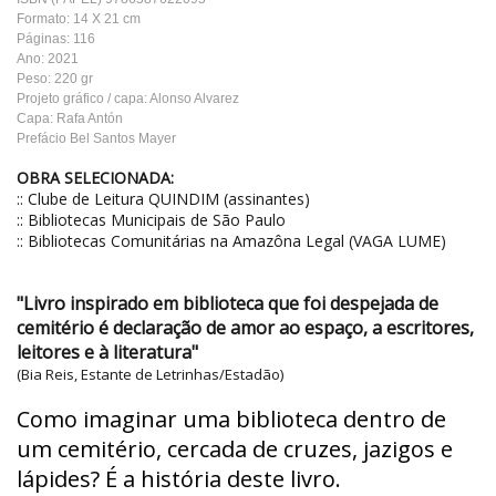
Formato: 14 X 21 cm
Páginas: 116
Ano: 2021
Peso: 220 gr
Projeto gráfico / capa: Alonso Alvarez
Capa: Rafa Antón
Prefácio Bel Santos Mayer
OBRA SELECIONADA:
:: Clube de Leitura QUINDIM (assinantes)
:: Bibliotecas Municipais de São Paulo
:: Bibliotecas Comunitárias na Amazôna Legal (VAGA LUME)
"Livro inspirado em biblioteca que foi despejada de
cemitério é declaração de amor ao espaço, a escritores,
leitores e à literatura"
(Bia Reis, Estante de Letrinhas/Estadão)
Como imaginar uma biblioteca dentro de
um cemitério, cercada de cruzes, jazigos e
lápides? É a história deste livro.