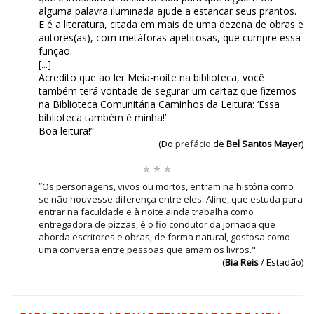
alguma palavra iluminada ajude a estancar seus prantos.
E é a literatura, citada em mais de uma dezena de obras e
autores(as), com metáforas apetitosas, que cumpre essa
função.
[...]
Acredito que ao ler Meia-noite na biblioteca, você
também terá vontade de segurar um cartaz que fizemos
na Biblioteca Comunitária Caminhos da Leitura: ‘Essa
biblioteca também é minha!’
Boa leitura!”
(Do
prefácio
de
Bel Santos Mayer
)
* * *
“
Os personagens, vivos ou mortos, entram na história como
se não houvesse diferença entre eles. Aline, que estuda para
entrar na faculdade e à noite ainda trabalha como
entregadora de pizzas, é o fio condutor da jornada que
aborda escritores e obras, de forma natural, gostosa como
uma conversa entre pessoas que amam os livros."
(
Bia Reis
/ Estadão)