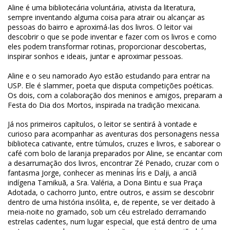
Aline é uma bibliotecária voluntária, ativista da literatura,
sempre inventando alguma coisa para atrair ou alcançar as
pessoas do bairro e aproximá-las dos livros. O leitor vai
descobrir o que se pode inventar e fazer com os livros e como
eles podem transformar rotinas, proporcionar descobertas,
inspirar sonhos e ideais, juntar e aproximar pessoas.
Aline e o seu namorado Ayo estão estudando para entrar na
USP. Ele é slammer, poeta que disputa competições poéticas.
Os dois, com a colaboração dos meninos e amigos, preparam a
Festa do Dia dos Mortos, inspirada na tradição mexicana.
Já nos primeiros capítulos, o leitor se sentirá à vontade e
curioso para acompanhar as aventuras dos personagens nessa
biblioteca cativante, entre túmulos, cruzes e livros, e saborear o
café com bolo de laranja preparados por Aline, se encantar com
a desarrumação dos livros, encontrar Zé Penado, cruzar com o
fantasma Jorge, conhecer as meninas Íris e Dalji, a anciã
indígena Tamikuã, a Sra. Valéria, a Dona Bintu e sua Praça
Adotada, o cachorro Junto, entre outros, e assim se descobrir
dentro de uma história insólita, e, de repente, se ver deitado à
meia-noite no gramado, sob um céu estrelado derramando
estrelas cadentes, num lugar especial, que está dentro de uma