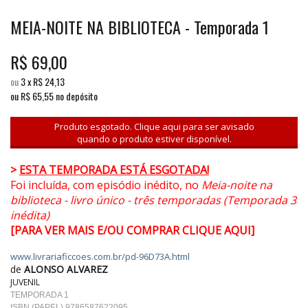
MEIA-NOITE NA BIBLIOTECA - Temporada 1
R$
69,00
ou
3
x
R$
24,13
ou R$
65,55
no depósito
Produto esgotado. Clique aqui para ser avisado
quando o produto estiver disponível.
>
ESTA TEMPORADA ESTÁ ESGOTADA!
Foi incluída, com episódio inédito, no
Meia-noite na
biblioteca - livro único - três temporadas (Temporada 3
inédita)
[PARA VER MAIS E/OU COMPRAR CLIQUE AQUI]
www.livrariaficcoes.com.br/pd-96D73A.html
de
ALONSO ALVAREZ
JUVENIL
TEMPORADA 1
ISBN (PAPEL) 9786587622095