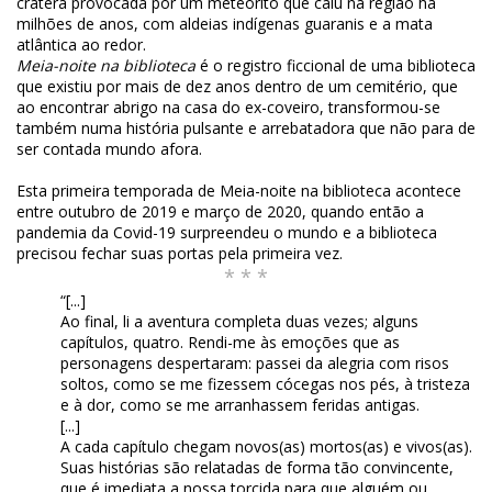
cratera provocada por um meteorito que caiu na região há
milhões de anos, com aldeias indígenas guaranis e a mata
atlântica ao redor.
Meia-noite na biblioteca
é o registro ficcional de uma biblioteca
que existiu por mais de dez anos dentro de um cemitério, que
ao encontrar abrigo na casa do ex-coveiro, transformou-se
também numa história pulsante e arrebatadora que não para de
ser contada mundo afora.
Esta primeira temporada de Meia-noite na biblioteca acontece
entre outubro de 2019 e março de 2020, quando então a
pandemia da Covid-19 surpreendeu o mundo e a biblioteca
precisou fechar suas portas pela primeira vez.
* * *
“[...]
Ao final, li a aventura completa duas vezes; alguns
capítulos, quatro. Rendi-me às emoções que as
personagens despertaram: passei da alegria com risos
soltos, como se me fizessem cócegas nos pés, à tristeza
e à dor, como se me arranhassem feridas antigas.
[...]
A cada capítulo chegam novos(as) mortos(as) e vivos(as).
Suas histórias são relatadas de forma tão convincente,
que é imediata a nossa torcida para que alguém ou