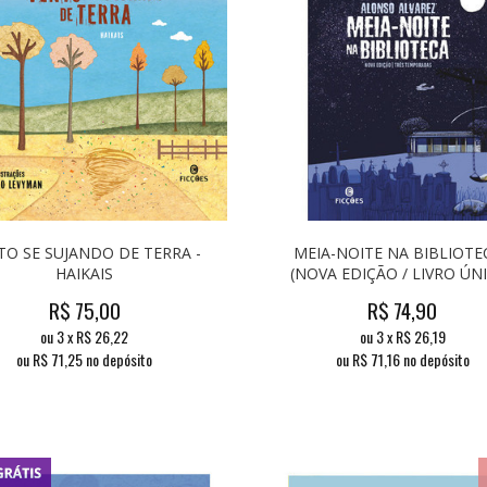
TO SE SUJANDO DE TERRA -
MEIA-NOITE NA BIBLIOTEC
HAIKAIS
(NOVA EDIÇÃO / LIVRO ÚN
R$
75,00
R$
74,90
ou
3
x
R$
26,22
ou
3
x
R$
26,19
ou R$
71,25
no depósito
ou R$
71,16
no depósito