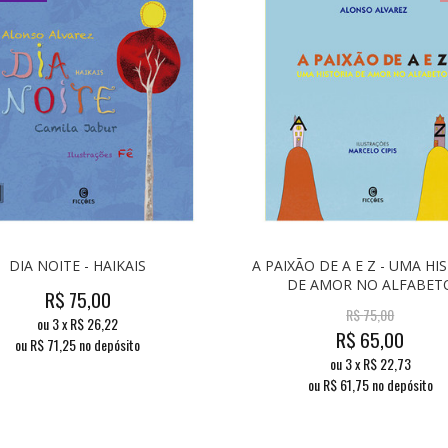
DIA NOITE - HAIKAIS
A PAIXÃO DE A E Z - UMA HI
DE AMOR NO ALFABET
R$
75,00
R$
75,00
ou
3
x
R$
26,22
R$
65,00
ou R$
71,25
no depósito
ou
3
x
R$
22,73
ou R$
61,75
no depósito