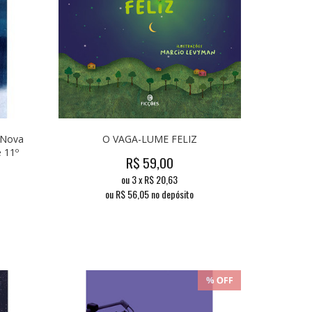
(Nova
O VAGA-LUME FELIZ
e 11º
R$
59,00
ou
3
x
R$
20,63
ou R$
56,05
no depósito