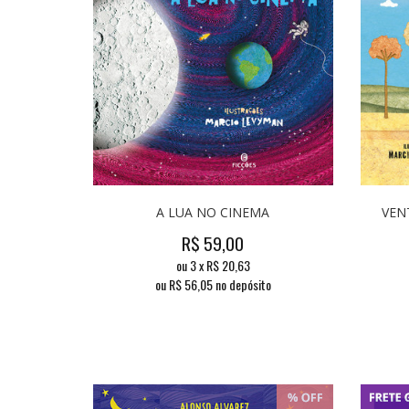
A LUA NO CINEMA
VEN
R$
59,00
ou
3
x
R$
20,63
ou R$
56,05
no depósito