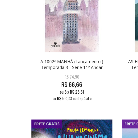
A 1002ª MANHÃ (Lançamento!)
AS H
Temporada 3 - Série 11º Andar
Tem
R$
74,90
R$
66,66
ou
3
x
R$
23,31
ou R$
63,33
no depósito