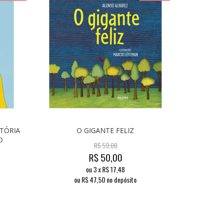
STÓRIA
O GIGANTE FELIZ
O
R$
59,00
R$
50,00
ou
3
x
R$
17,48
ou R$
47,50
no depósito