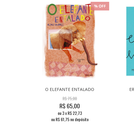
O ELEFANTE ENTALADO
E
R$
75,00
R$
65,00
ou
3
x
R$
22,73
ou R$
61,75
no depósito