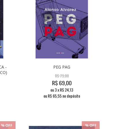
A -
PEG PAG
ICO)
R$
79,00
R$
69,00
ou
3
x
R$
24,13
ou R$
65,55
no depósito