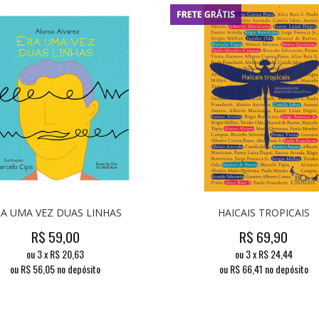
RA UMA VEZ DUAS LINHAS
HAICAIS TROPICAIS
R$
59,00
R$
69,90
ou
3
x
R$
20,63
ou
3
x
R$
24,44
ou R$
56,05
no depósito
ou R$
66,41
no depósito