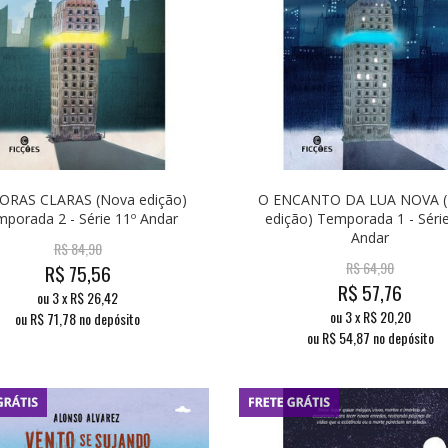
ORAS CLARAS (Nova edição)
O ENCANTO DA LUA NOVA 
porada 2 - Série 11º Andar
edição) Temporada 1 - Séri
Andar
R$
84,90
R$
64,90
R$
75,56
R$
57,76
ou
3
x
R$
26,42
ou
3
x
R$
20,20
ou R$
71,78
no depósito
ou R$
54,87
no depósito