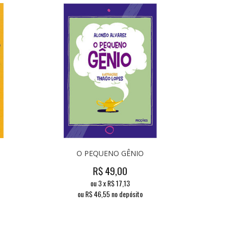
O PEQUENO GÊNIO
R$
49,00
ou
3
x
R$
17,13
ou R$
46,55
no depósito