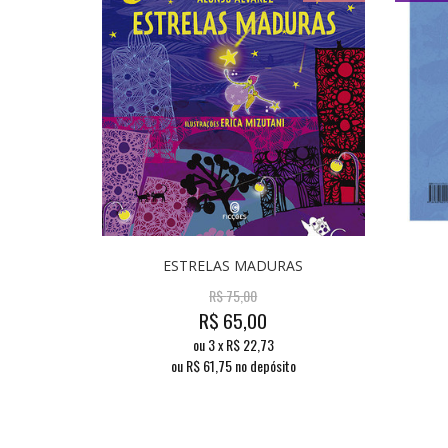
ESTRELAS MADURAS
R$
75,00
R$
65,00
ou
3
x
R$
22,73
ou R$
61,75
no depósito